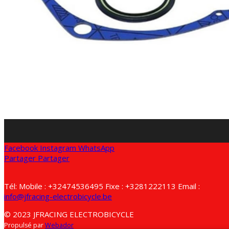
Facebook
Instagram
WhatsApp
Partager
Partager
Tél: Mobile : +32474536495 Fixe : +3281222113 Email :
info@jfracing-electrobicycle.be
© 2023 JFRACING ELECTROBICYCLE
Propulsé par
Webador