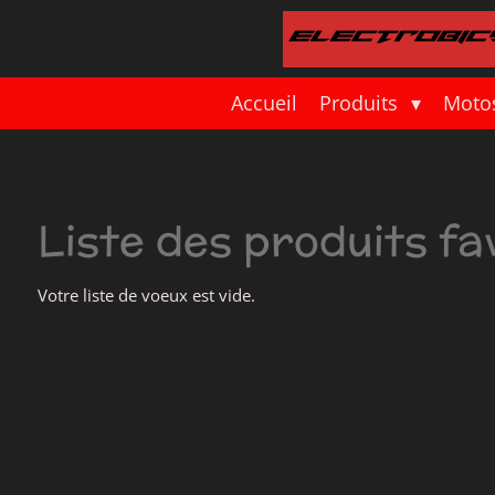
Passer
au
contenu
principal
Accueil
Produits
Moto
Liste des produits fa
Votre liste de voeux est vide.