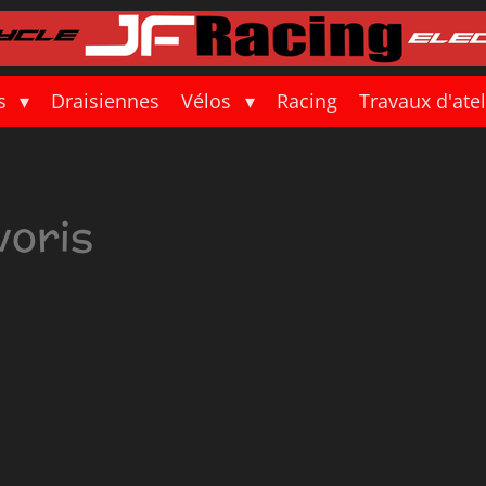
s
Draisiennes
Vélos
Racing
Travaux d'ate
voris